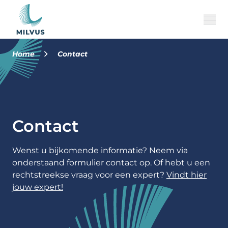
Home
Contact
Over ons
Onze merken
Contact
MILVUS Perspectief
Historiek
Wenst u bijkomende informatie? Neem via
onderstaand formulier contact op. Of hebt u een
Jobs
rechtstreekse vraag voor een expert?
Vindt hier
jouw expert!
Team
NL
CONTACT