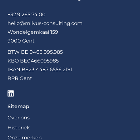
+32 9 265 74 00
hello@milvus-consulting.com
Wondelgemkaai 159
9000 Gent
BTW BE 0466.095.985
KBO BE0466095985
IBAN BE23 4487 6556 2191
RPR Gent
Sitemap
Over ons
Historiek
Onze merken