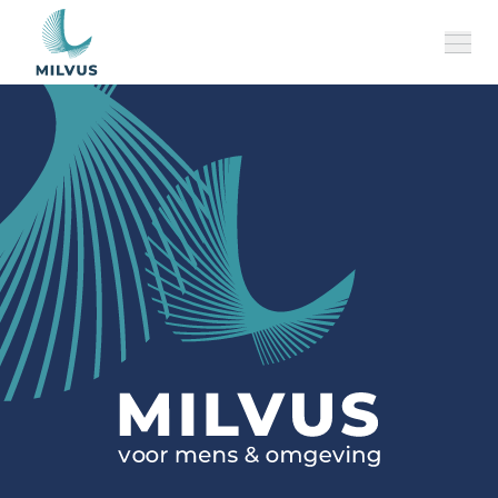
Over ons
Onze merken
MILVUS Perspectief
Historiek
Jobs
Team
NL
CONTACT