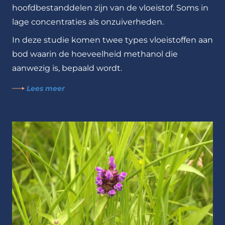
hoofdbestanddelen zijn van de vloeistof. Soms in
lage concentraties als onzuiverheden.
In deze studie komen twee types vloeistoffen aan
bod waarin de hoeveelheid methanol die
aanwezig is, bepaald wordt.
Lees meer