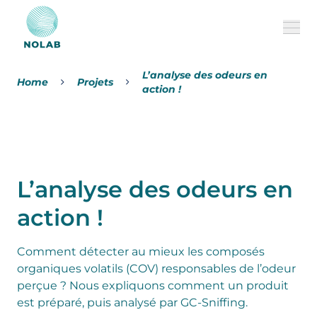
L’analyse des odeurs en
Home
Projets
action !
A propos de nous
Nos services
Projets
L’analyse des odeurs en
FAQ
action !
MILVUS
Comment détecter au mieux les composés
organiques volatils (COV) responsables de l’odeur
FR
CONTACT
perçue ? Nous expliquons comment un produit
est préparé, puis analysé par GC-Sniffing.