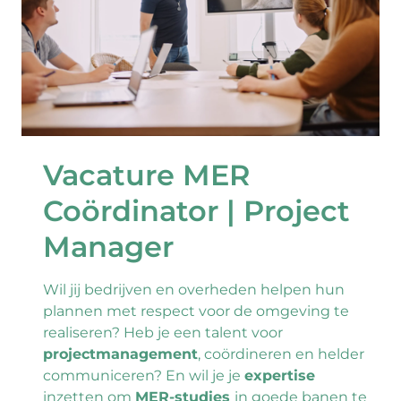
Vacature MER
Coördinator | Project
Manager
Wil jij bedrijven en overheden helpen hun
plannen met respect voor de omgeving te
 in
realiseren? Heb je een talent voor
an
projectmanagement
, coördineren en helder
communiceren? En wil je je
expertise
el
inzetten om
MER-studies
in goede banen te