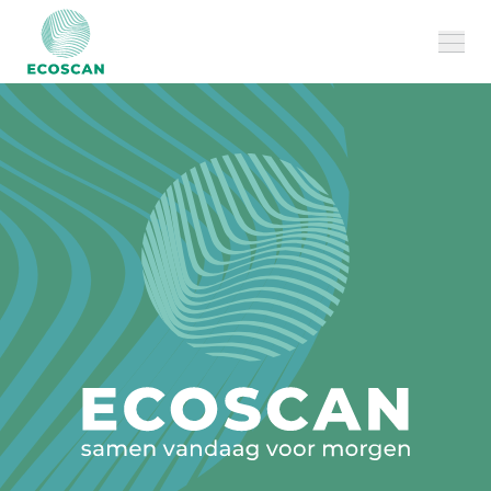
Over ons
Onze diensten
Cases
FAQ
Jobs
MILVUS
CONTACT