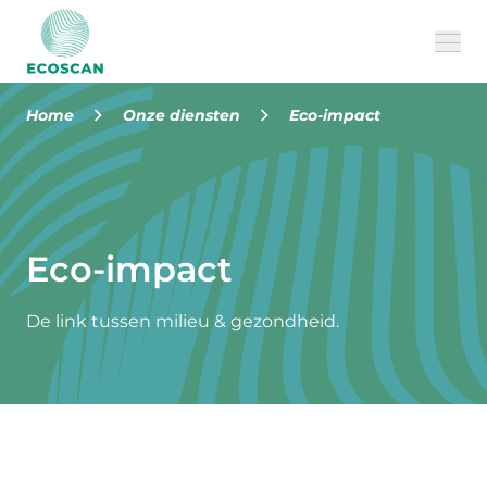
Home
Onze diensten
Eco-impact
Over ons
Onze diensten
Eco-impact
Cases
FAQ
De link tussen milieu & gezondheid.
Jobs
MILVUS
CONTACT