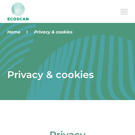
Home
Privacy & cookies
Over ons
Onze diensten
Privacy & cookies
Cases
FAQ
Jobs
MILVUS
Privacy
CONTACT