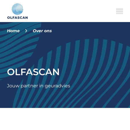
Home
Over ons
Over ons
Onze diensten
OLFASCAN
Cases
FAQ
Jouw partner in geuradvies
Jobs
MILVUS
NL
CONTACT